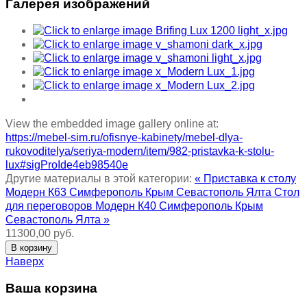
Галерея изображений
View the embedded image gallery online at:
https://mebel-sim.ru/ofisnye-kabinety/mebel-dlya-
rukovoditelya/seriya-modern/item/982-pristavka-k-stolu-
lux#sigProIde4eb98540e
Другие материалы в этой категории:
« Приставка к столу
Модерн К63 Симферополь Крым Севастополь Ялта
Стол
для переговоров Модерн К40 Симферополь Крым
Севастополь Ялта »
11300,00 руб.
Наверх
Ваша корзина