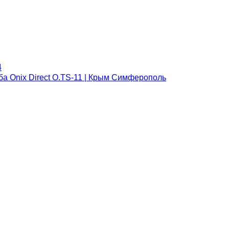
4
ба Onix Direct O.TS-11 | Крым Симферополь