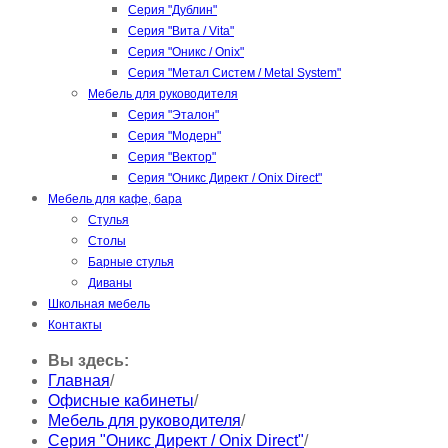
Серия "Дублин"
Серия "Вита / Vita"
Серия "Оникс / Onix"
Серия "Метал Систем / Metal System"
Мебель для руководителя
Серия "Эталон"
Серия "Модерн"
Серия "Вектор"
Серия "Оникс Директ / Onix Direct"
Мебель для кафе, бара
Стулья
Столы
Барные стулья
Диваны
Школьная мебель
Контакты
Вы здесь:
Главная
/
Офисные кабинеты
/
Мебель для руководителя
/
Серия "Оникс Директ / Onix Direct"
/