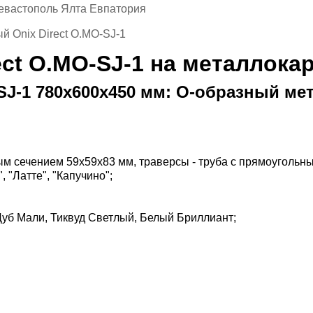
евастополь Ялта Евпатория
й Onix Direct O.MO-SJ-1
ct O.MO-SJ-1 на металлока
SJ-1 780х600х450 мм: О-образный ме
ым сечением 59х59х83 мм, траверсы - труба с прямоугольн
, "Латте", "Капучино";
 Дуб Мали, Тиквуд Светлый, Белый Бриллиант;