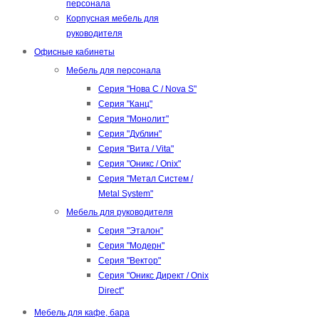
персонала
Корпусная мебель для
руководителя
Офисные кабинеты
Мебель для персонала
Серия "Нова С / Nova S"
Серия "Канц"
Серия "Монолит"
Серия "Дублин"
Серия "Вита / Vita"
Серия "Оникс / Onix"
Серия "Метал Систем /
Metal System"
Мебель для руководителя
Серия "Эталон"
Серия "Модерн"
Серия "Вектор"
Серия "Оникс Директ / Onix
Direct"
Мебель для кафе, бара