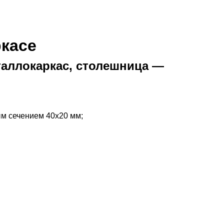
ркасе
таллокаркас, столешница —
ым сечением 40х20 мм;