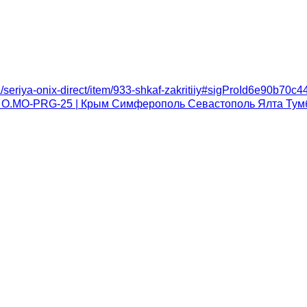
a/seriya-onix-direct/item/933-shkaf-zakritiiy#sigProId6e90b70c4
й O.MO-PRG-25 | Крым Симферополь Севастополь Ялта
Тум