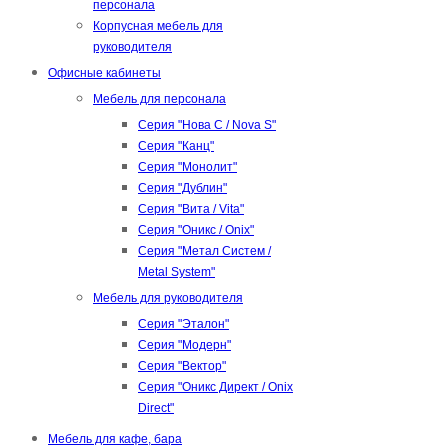
персонала
Корпусная мебель для
руководителя
Офисные кабинеты
Мебель для персонала
Серия "Нова С / Nova S"
Серия "Канц"
Серия "Монолит"
Серия "Дублин"
Серия "Вита / Vita"
Серия "Оникс / Onix"
Серия "Метал Систем /
Metal System"
Мебель для руководителя
Серия "Эталон"
Серия "Модерн"
Серия "Вектор"
Серия "Оникс Директ / Onix
Direct"
Мебель для кафе, бара