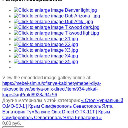
View the embedded image gallery online at:
https://mebel-sim.ru/ofisnye-kabinety/mebel-dlya-
rukovoditelya/seriya-onix-direct/item/934-shkaf-
kupe#sigProId8928a94c56
Другие материалы в этой категории:
« Стол журнальный
O.MO-SJ-1 | Крым Симферополь Севастополь Ялта
Евпатория
Тумба купе Onix Direct O.TK-11T | Крым
Симферополь Севастополь Ялта Евпатория »
0,00 руб.