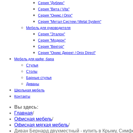
Серия "Дублин"
Серия "Вита / Vita"
Серия "Оникс / Onix"
Серия "Метал Систем / Metal System"
Мебель для руководителя
Серия "Эталон"
Серия "Модерн"
Серия "Вектор"
Серия "Оникс Директ / Onix Direct"
Мебель для кафе, бара
Стулья
Столы
Барные стулья
Диваны
Школьная мебель
Контакты
Вы здесь:
Главная
/
Офисная мебель
/
Офисная мягкая мебель
/
Диван Бернард двухместный - купить в Крыму, Сим