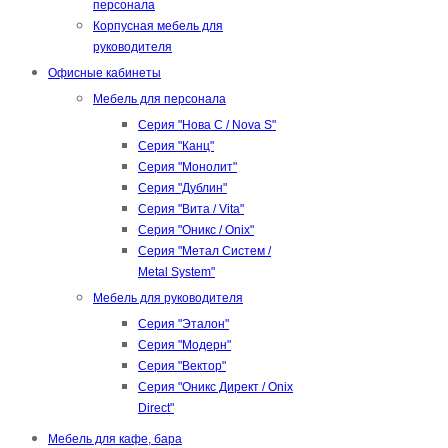
персонала
Корпусная мебель для
руководителя
Офисные кабинеты
Мебель для персонала
Серия "Нова С / Nova S"
Серия "Канц"
Серия "Монолит"
Серия "Дублин"
Серия "Вита / Vita"
Серия "Оникс / Onix"
Серия "Метал Систем /
Metal System"
Мебель для руководителя
Серия "Эталон"
Серия "Модерн"
Серия "Вектор"
Серия "Оникс Директ / Onix
Direct"
Мебель для кафе, бара