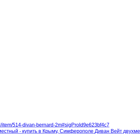
el/item/514-divan-bernard-2m#sigProId9e623bf4c7
местный - купить в Крыму, Симферополе
Диван Вейт двухме