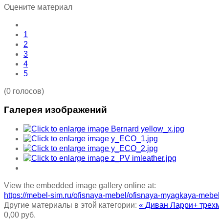
Оцените материал
1
2
3
4
5
(0 голосов)
Галерея изображений
View the embedded image gallery online at:
https://mebel-sim.ru/ofisnaya-mebel/ofisnaya-myagkaya-meb
Другие материалы в этой категории:
« Диван Ларри+ трех
0,00 руб.