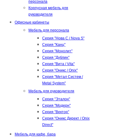
персонала
Корпусная мебель для
руководителя
Офисные кабинеты
Мебель для персонала
Серия "Нова С / Nova S"
Серия "Канц"
Серия "Монолит"
Серия "Дублин"
Серия "Вита / Vita"
Серия "Оникс / Onix"
Серия "Метал Систем /
Metal System"
Мебель для руководителя
Серия "Эталон"
Серия "Модерн"
Серия "Вектор"
Серия "Оникс Директ / Onix
Direct"
Мебель для кафе, бара