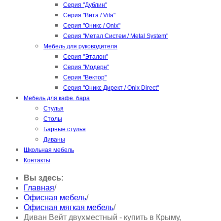
Серия "Дублин"
Серия "Вита / Vita"
Серия "Оникс / Onix"
Серия "Метал Систем / Metal System"
Мебель для руководителя
Серия "Эталон"
Серия "Модерн"
Серия "Вектор"
Серия "Оникс Директ / Onix Direct"
Мебель для кафе, бара
Стулья
Столы
Барные стулья
Диваны
Школьная мебель
Контакты
Вы здесь:
Главная
/
Офисная мебель
/
Офисная мягкая мебель
/
Диван Вейт двухместный - купить в Крыму,