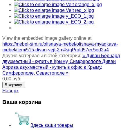
View the embedded image gallery online at:
https://mebel-sim.ru/ofisnaya-mebel/ofisnaya-myagkaya-
mebel/item/515-divan-vejt-2m#sigProId57ec5ed2a4
Другие материалы в этой категории:
« Диван Бернард
двухместный - купить в Крыму, Симферополе
Диван
Аррива двухместный - купить в офис в Крыму,
Симферополе, Севастополе »
0,00 руб.
Наверх
Ваша корзина
Здесь ваши товары