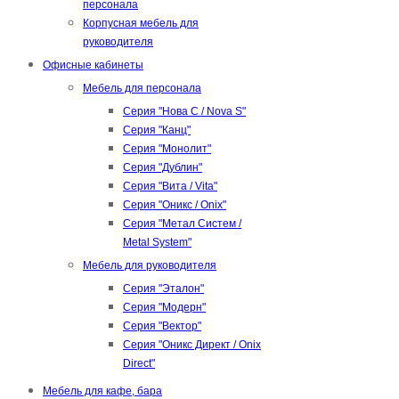
персонала
Корпусная мебель для
руководителя
Офисные кабинеты
Мебель для персонала
Серия "Нова С / Nova S"
Серия "Канц"
Серия "Монолит"
Серия "Дублин"
Серия "Вита / Vita"
Серия "Оникс / Onix"
Серия "Метал Систем /
Metal System"
Мебель для руководителя
Серия "Эталон"
Серия "Модерн"
Серия "Вектор"
Серия "Оникс Директ / Onix
Direct"
Мебель для кафе, бара