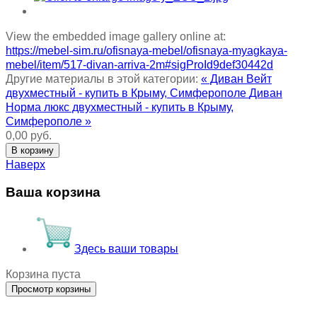
View the embedded image gallery online at:
https://mebel-sim.ru/ofisnaya-mebel/ofisnaya-myagkaya-
mebel/item/517-divan-arriva-2m#sigProId9def30442d
Другие материалы в этой категории:
« Диван Вейт
двухместный - купить в Крыму, Симферополе
Диван
Норма люкс двухместный - купить в Крыму,
Симферополе »
0,00 руб.
Наверх
Ваша корзина
Здесь ваши товары
Корзина пуста