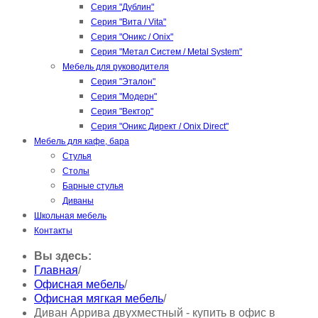
Серия "Дублин"
Серия "Вита / Vita"
Серия "Оникс / Onix"
Серия "Метал Систем / Metal System"
Мебель для руководителя
Серия "Эталон"
Серия "Модерн"
Серия "Вектор"
Серия "Оникс Директ / Onix Direct"
Мебель для кафе, бара
Стулья
Столы
Барные стулья
Диваны
Школьная мебель
Контакты
Вы здесь:
Главная
/
Офисная мебель
/
Офисная мягкая мебель
/
Диван Аррива двухместный - купить в офис в