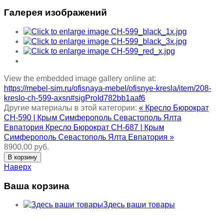
Галерея изображений
View the embedded image gallery online at:
https://mebel-sim.ru/ofisnaya-mebel/ofisnye-kresla/item/208-
kreslo-ch-599-axsn#sigProId782bb1aaf6
Другие материалы в этой категории:
« Кресло Бюрократ
CH-590 | Крым Симферополь Севастополь Ялта
Евпатория
Кресло Бюрократ CH-687 | Крым
Симферополь Севастополь Ялта Евпатория »
8900,00 руб.
Наверх
Ваша корзина
Здесь ваши товары