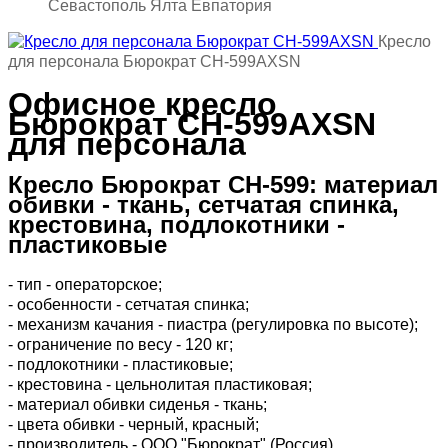
Севастополь Ялта Евпатория
Кресло
для персонала Бюрократ CH-599AXSN
Офисное кресло
Бюрократ CH-599AXSN
для персонала
Кресло Бюрократ CH-599: материал
обивки - ткань, сетчатая спинка,
крестовина, подлокотники -
пластиковые
- тип - операторское;
- особенности - сетчатая спинка;
-
механизм качания - пиастра (регулировка по высоте)
;
- ограничение по весу - 120 кг;
- подлокотники - пластиковые;
- крестовина - цельнолитая пластиковая;
- материал обивки сиденья - ткань;
- цвета обивки - черный, красный;
- производитель - ООО "Бюрократ" (Россия).