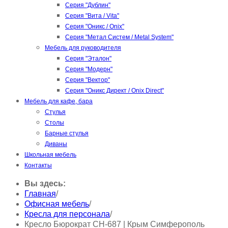
Серия "Дублин"
Серия "Вита / Vita"
Серия "Оникс / Onix"
Серия "Метал Систем / Metal System"
Мебель для руководителя
Серия "Эталон"
Серия "Модерн"
Серия "Вектор"
Серия "Оникс Директ / Onix Direct"
Мебель для кафе, бара
Стулья
Столы
Барные стулья
Диваны
Школьная мебель
Контакты
Вы здесь:
Главная
/
Офисная мебель
/
Кресла для персонала
/
Кресло Бюрократ CH-687 | Крым Симферополь