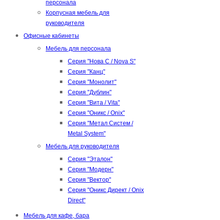
персонала
Корпусная мебель для
руководителя
Офисные кабинеты
Мебель для персонала
Серия "Нова С / Nova S"
Серия "Канц"
Серия "Монолит"
Серия "Дублин"
Серия "Вита / Vita"
Серия "Оникс / Onix"
Серия "Метал Систем /
Metal System"
Мебель для руководителя
Серия "Эталон"
Серия "Модерн"
Серия "Вектор"
Серия "Оникс Директ / Onix
Direct"
Мебель для кафе, бара