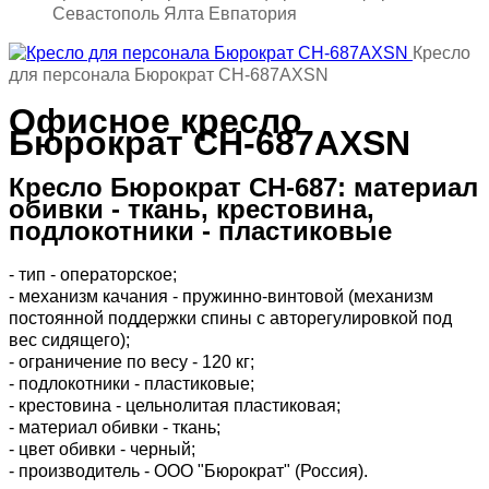
Севастополь Ялта Евпатория
Кресло
для персонала Бюрократ CH-687AXSN
Офисное кресло
Бюрократ CH-687AXSN
Кресло Бюрократ CH-687: материал
обивки - ткань, крестовина,
подлокотники - пластиковые
- тип - операторское;
-
механизм качания - пружинно-винтовой (механизм
постоянной поддержки спины с авторегулировкой под
вес сидящего)
;
- ограничение по весу - 120 кг;
- подлокотники - пластиковые;
- крестовина - цельнолитая пластиковая;
- материал обивки - ткань;
- цвет обивки - черный;
- производитель - ООО "Бюрократ" (Россия).