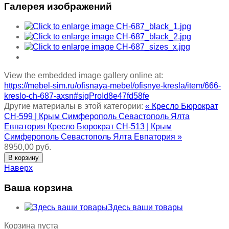
Галерея изображений
View the embedded image gallery online at:
https://mebel-sim.ru/ofisnaya-mebel/ofisnye-kresla/item/666-
kreslo-ch-687-axsn#sigProId8e47fd58fe
Другие материалы в этой категории:
« Кресло Бюрократ
CH-599 | Крым Симферополь Севастополь Ялта
Евпатория
Кресло Бюрократ CH-513 | Крым
Симферополь Севастополь Ялта Евпатория »
8950,00 руб.
Наверх
Ваша корзина
Здесь ваши товары
Корзина пуста