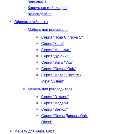
персонала
Корпусная мебель для
руководителя
Офисные кабинеты
Мебель для персонала
Серия "Нова С / Nova S"
Серия "Канц"
Серия "Монолит"
Серия "Дублин"
Серия "Вита / Vita"
Серия "Оникс / Onix"
Серия "Метал Систем /
Metal System"
Мебель для руководителя
Серия "Эталон"
Серия "Модерн"
Серия "Вектор"
Серия "Оникс Директ / Onix
Direct"
Мебель для кафе, бара