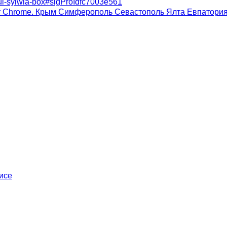
stul-sylwia-box#sigProIdfc7003e561
er Chrome. Крым Симферополь Севастополь Ялта Евпатори