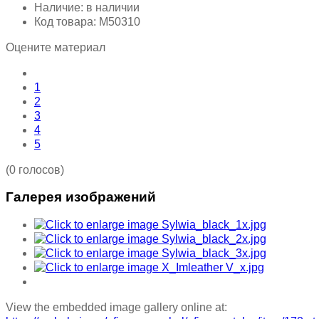
Наличие:
в наличии
Код товара:
М50310
Оцените материал
1
2
3
4
5
(0 голосов)
Галерея изображений
View the embedded image gallery online at: