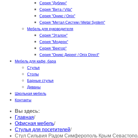
Серия "Дублин"
Серия "Вита / Vita"
Серия "Оникс / Onix"
Серия "Метал Систем / Metal System"
Мебель для руководителя
Серия "Эталон"
Серия "Модерн"
Серия "Вектор"
Серия "Оникс Директ / Onix Direct"
Мебель для кафе, бара
Стулья
Столы
Барные стулья
Диваны
Школьная мебель
Контакты
Вы здесь:
Главная
/
Офисная мебель
/
Стулья для посетителей
/
Стул Сильвия Радом Симферополь Крым Севастопо