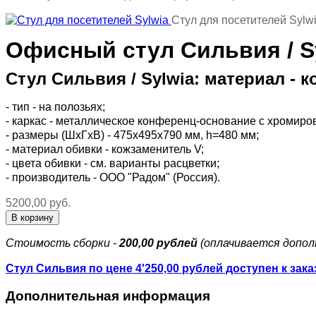
Стул для посетителей Sylw
Офисный стул Сильвия / S
Стул Сильвия / Sylwia: материал -
- тип - на полозьях;
- каркас - металлическое конференц-основание с хромир
- размеры (ШхГхВ) - 475х495х790 мм, h=480 мм;
- материал обивки - кожзаменитель V;
- цвета обивки - см. варианты расцветки;
- производитель - ООО "Радом" (Россия).
5200,00 руб.
Стоимость сборки -
200,00 рублей
(оплачивается допол
Стул Сильвия по цене 4'250,00 рублей доступен к зака
Дополнительная информация