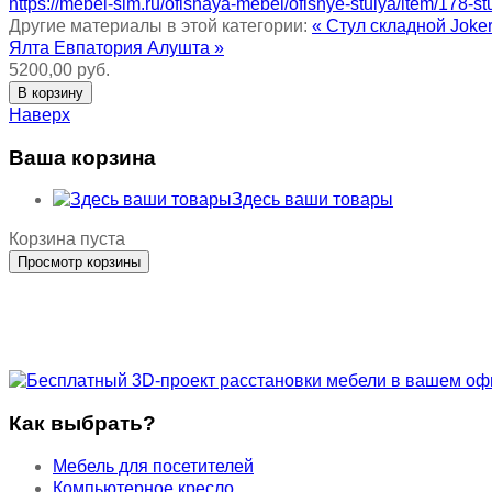
https://mebel-sim.ru/ofisnaya-mebel/ofisnye-stulya/item/178-
Другие материалы в этой категории:
« Стул складной Jok
Ялта Евпатория Алушта »
5200,00 руб.
Наверх
Ваша корзина
Здесь ваши товары
Корзина пуста
Как выбрать?
Мебель для посетителей
Компьютерное кресло