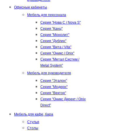
Офисные кабинеты
Мебель для персонала
Серия "Нова С / Nova S"
Серия "Канц"
Серия "Монолит"
Серия "Дублин"
Серия "Вита / Vita"
Серия "Оникс / Onix"
Серия "Метал Систем /
Metal System"
Мебель для руководителя
Серия "Эталон"
Серия "Модерн"
Серия "Вектор"
Серия "Оникс Директ / Onix
Direct"
Мебель для кафе, бара
Стулья
Столы