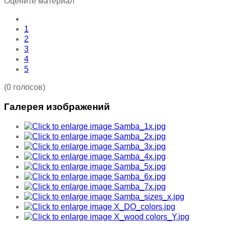
Оцените материал
1
2
3
4
5
(0 голосов)
Галерея изображений