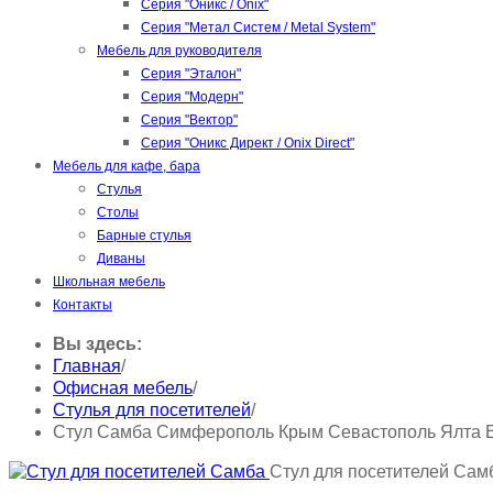
Серия "Оникс / Onix"
Серия "Метал Систем / Metal System"
Мебель для руководителя
Серия "Эталон"
Серия "Модерн"
Серия "Вектор"
Серия "Оникс Директ / Onix Direct"
Мебель для кафе, бара
Стулья
Столы
Барные стулья
Диваны
Школьная мебель
Контакты
Вы здесь:
Главная
/
Офисная мебель
/
Стулья для посетителей
/
Стул Самба Симферополь Крым Севастополь Ялта 
Стул для посетителей Сам