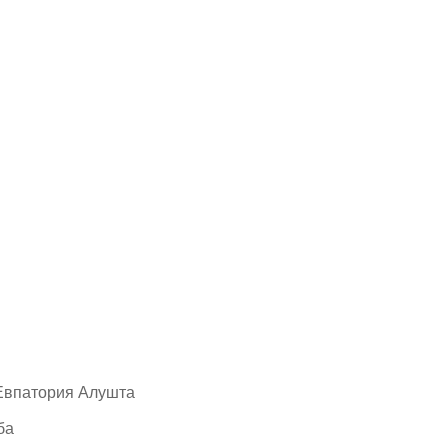
Евпатория Алушта
ба