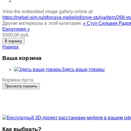
View the embedded image gallery online at:
https://mebel-sim.ru/ofisnaya-mebel/ofisnye-stulya/item/268
Другие материалы в этой категории:
« Стул Сильвия Рад
Евпатория »
5500,00 руб.
Наверх
Ваша корзина
Здесь ваши товары
Корзина пуста
Как выбрать?