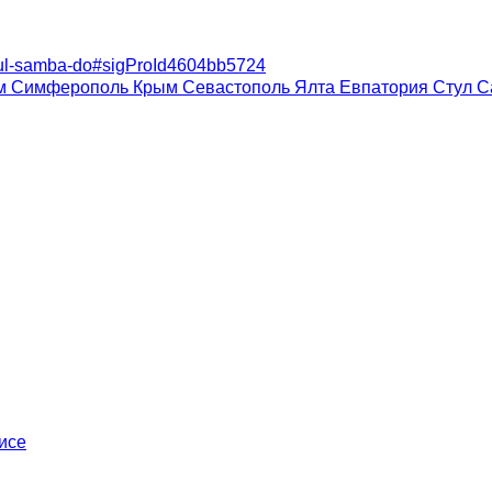
-stul-samba-do#sigProId4604bb5724
ом Симферополь Крым Севастополь Ялта Евпатория
Стул С