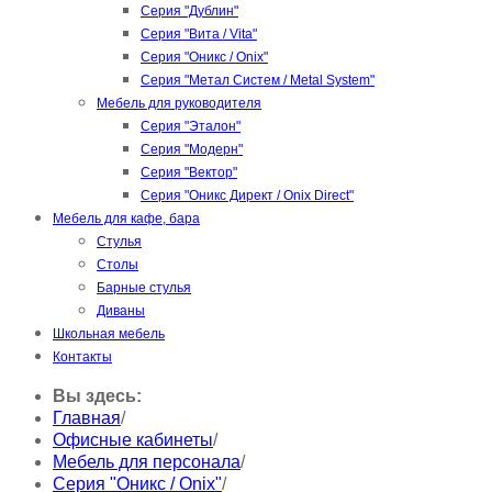
Серия "Дублин"
Серия "Вита / Vita"
Серия "Оникс / Onix"
Серия "Метал Систем / Metal System"
Мебель для руководителя
Серия "Эталон"
Серия "Модерн"
Серия "Вектор"
Серия "Оникс Директ / Onix Direct"
Мебель для кафе, бара
Стулья
Столы
Барные стулья
Диваны
Школьная мебель
Контакты
Вы здесь:
Главная
/
Офисные кабинеты
/
Мебель для персонала
/
Серия "Оникс / Onix"
/