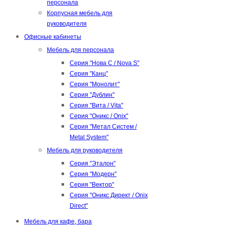
персонала
Корпусная мебель для
руководителя
Офисные кабинеты
Мебель для персонала
Серия "Нова С / Nova S"
Серия "Канц"
Серия "Монолит"
Серия "Дублин"
Серия "Вита / Vita"
Серия "Оникс / Onix"
Серия "Метал Систем /
Metal System"
Мебель для руководителя
Серия "Эталон"
Серия "Модерн"
Серия "Вектор"
Серия "Оникс Директ / Onix
Direct"
Мебель для кафе, бара