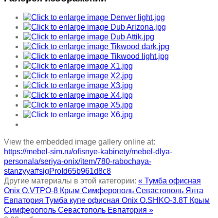
View the embedded image gallery online at:
https://mebel-sim.ru/ofisnye-kabinety/mebel-dlya-
personala/seriya-onix/item/780-rabochaya-
stanzyya#sigProId65b961d8c8
Другие материалы в этой категории:
« Тумба офисная
Onix O.VTPO-8 Крым Симферополь Севастополь Ялта
Евпатория
Тумба купе офисная Onix O.SHKO-3.8T Крым
Симферополь Севастополь Евпатория »