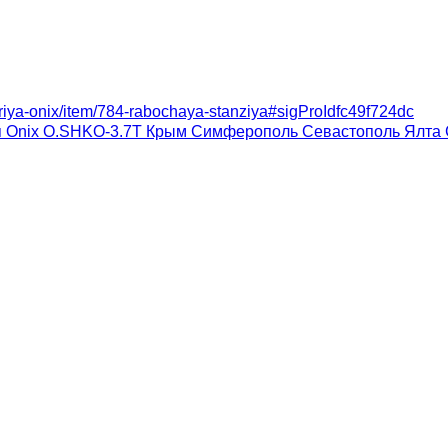
eriya-onix/item/784-rabochaya-stanziya#sigProIdfc49f724dc
я Onix O.SHKO-3.7T Крым Симферополь Севастополь Ялта