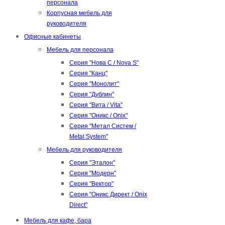
персонала
Корпусная мебель для
руководителя
Офисные кабинеты
Мебель для персонала
Серия "Нова С / Nova S"
Серия "Канц"
Серия "Монолит"
Серия "Дублин"
Серия "Вита / Vita"
Серия "Оникс / Onix"
Серия "Метал Систем /
Metal System"
Мебель для руководителя
Серия "Эталон"
Серия "Модерн"
Серия "Вектор"
Серия "Оникс Директ / Onix
Direct"
Мебель для кафе, бара