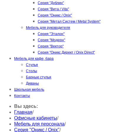
Серия "Дублин"
Серия "Вита / Vita"
Серия "Оникс / Onix"
Серия "Метал Систем / Metal System"
Мебель для руководителя
Серия "Эталон"
Серия "Модерн"
Серия "Вектор"
Серия "Оникс Директ / Onix Direct"
Мебель для кафе, бара
Стулья
Столы
Барные стулья
Диваны
Школьная мебель
Контакты
Вы здесь:
Главная
/
Офисные кабинеты
/
Мебель для персонала
/
Серия "Оникс / Onix"
/