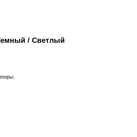
 Темный / Светлый
опоры;