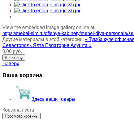
View the embedded image gallery online at:
https://mebel-sim.ru/ofisnye-kabinety/mebel-dlya-personala/s
Другие материалы в этой категории:
« Тумба купе офисна
Севастополь Ялта Евпатория Алушта »
0,00 руб.
Наверх
Ваша корзина
Здесь ваши товары
Корзина пуста