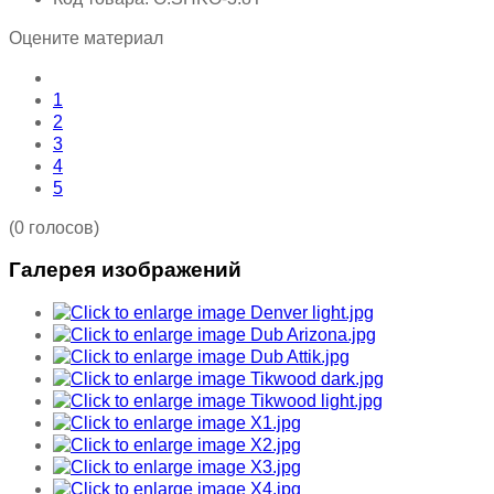
Оцените материал
1
2
3
4
5
(0 голосов)
Галерея изображений